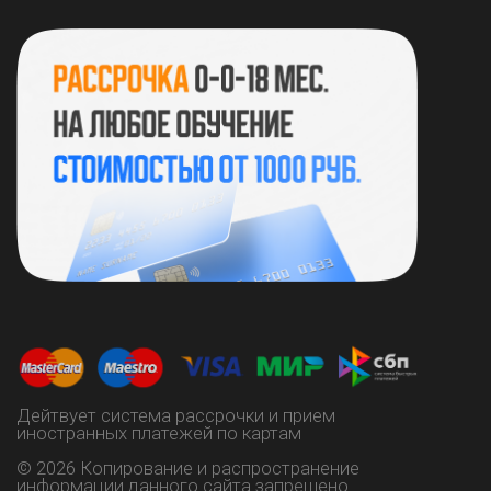
ИНН 132811256785
ОГРНИП 323130000032419
https://vk.com/instart_lysia
+7 (937) 515 06-60