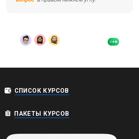
Дейтвует система рассрочки и прием
иностранных платежей по картам
© 2026 Копирование и распространение
информации данного сайта запрещено
Пользовательское соглашение
Политика конфиденциальности
Обработка персональных данных
Договор оферты
Карта сайта
ИП Зарубежная Людмила
Валерьевна
ИНН 132811256785
ОГРНИП 323130000032419