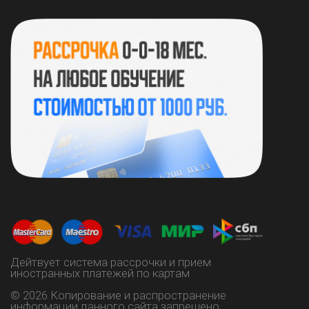
ИНН 132811256785
ОГРНИП 323130000032419
https://vk.com/instart_lysia
+7 (937) 515 06-60