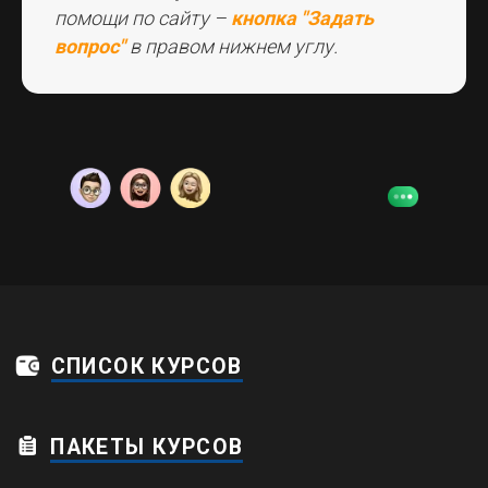
помощи по сайту –
кнопка "Задать
вопрос"
в правом нижнем углу.
Дейтвует система рассрочки и прием
иностранных платежей по картам
© 2026 Копирование и распространение
информации данного сайта запрещено
Пользовательское соглашение
Политика конфиденциальности
Обработка персональных данных
Договор оферты
Карта сайта
ИП Зарубежная Людмила
Валерьевна